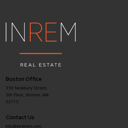
Boston Office
359 Newbury Street,
5th Floor, Boston, MA
02115
Contact Us
info@inremre.com