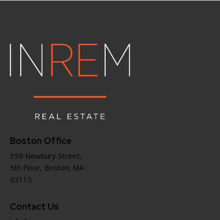
Boston Office
359 Newbury Street,
5th Floor, Boston, MA
02115
Contact Us