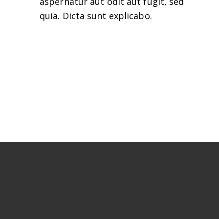
aspernatur aut odit aut fugit, sed
quia. Dicta sunt explicabo.