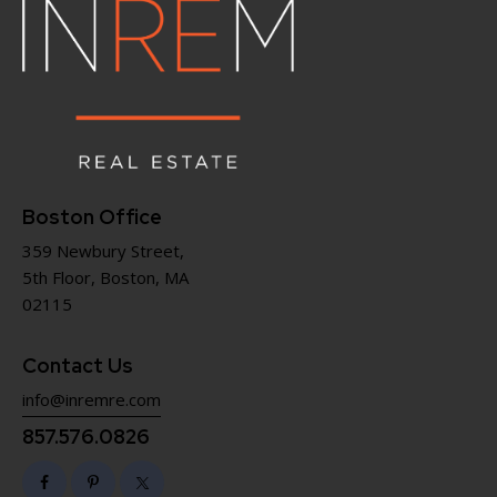
Boston Office
359 Newbury Street,
5th Floor, Boston, MA
02115
Contact Us
info@inremre.com
857.576.0826