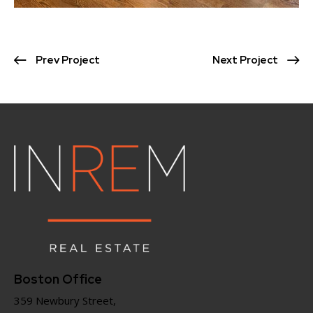
Prev Project
Next Project
Boston Office
359 Newbury Street,